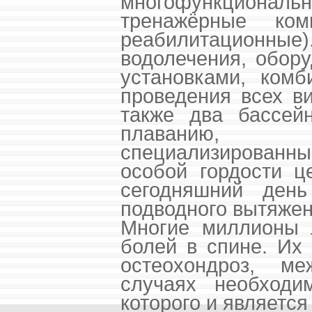
многофункциона
тренажёрные ко
реабилитационные)
водолечения, обор
установками, ком
проведения всех в
также два бассейн
плаванию, г
специализированн
особой гордости ц
сегодняшний день
подводного вытяжен
Многие миллионы 
болей в спине. Их 
остеохондроз, м
случаях необходи
которого и являетс