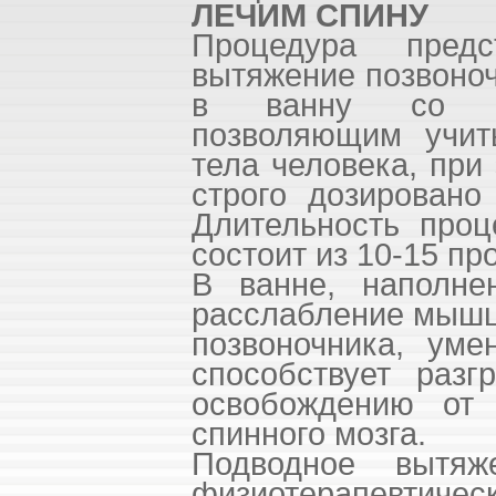
ЛЕЧИМ СПИНУ
Процедура предс
вытяжение позвоно
в ванну со сп
позволяющим учит
тела человека, при
строго дозировано
Длительность проц
состоит из 10-15 пр
В ванне, наполне
расслабление мышц
позвоночника, уме
способствует разг
освобождению от 
спинного мозга.
Подводное вытя
физиотерапевти