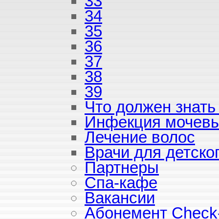
33
34
35
36
37
38
39
Что должен знать
Инфекция мочевы
Лечение волос
Врачи для детско
Партнеры
Спа-кафе
Вакансии
Абонемент Check