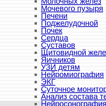
Молочных желез
Мочевого пузыря
Печени
Поджелудочной
Почек
Сердца
Суставов
Щитовидной жел
Яичников
УЗИ детям
Нейромиография
ЭКГ
Суточное монито
Анализ состава т
Нейросонографи